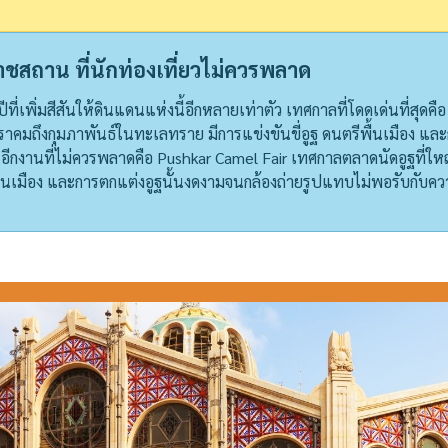
าชสถาน ที่นักท่องเที่ยวไม่ควรพลาด
เพิ่มสีสันให้ดินแดนแห่งนี้อีกหลายเท่าตัว เทศกาลที่โดดเด่นที่สุดคือ 
มกราคมถึงกุมภาพันธ์ในทะเลทราย มีการแข่งขันขี่อูฐ ดนตรีพื้นเมือง 
ง
อีกงานที่ไม่ควรพลาดคือ Pushkar Camel Fair เทศกาลตลาดนัดอูฐที่ใหญ
ื้นเมือง และการตกแต่งอูฐนั้นงดงามจนกล้องถ่ายรูปแทบไม่พอรับกับคว