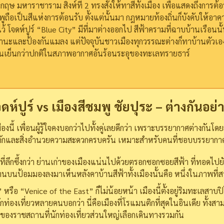
งอังกฤษ มหาราชาราม สิงห์ที่ 2 ทรงสั่งให้ทาสีทั้งเมือง เพื่อแสดงถึงกา
ถือเป็นสีแห่งการต้อนรับ ตั้งแต่นั้นมา กฎหมายท้องถิ่นก็บังคับให้อาค
ไว้
โจดห์ปูร์ “Blue City” มีที่มาต่างออกไป สีฟ้าครามที่ฉาบบ้านเรือนน
กฐานะและป้องกันแมลง แต่ปัจจุบันชาวเมืองทุกวรรณะต่างก็ทาบ้านตัวเอ
านเย็นกว่าปกติในสภาพอากาศอันร้อนระอุของทะเลทรายธาร์
จดห์ปูร์ vs เมืองสีชมพู ชัยปุระ – ต่างกันอย่
องนี้ เพื่อนผู้รู้ใจคงบอกว่าไปทั้งคู่เลยดีกว่า เพราะบรรยากาศต่างกันโดยส
ึกคักและสิ่งอำนวยความสะดวกครบครัน เหมาะสำหรับคนที่ชอบบรรยาก
ีลที่ลึกซึ้งกว่า ย่านเก่าของเมืองแน่นไปด้วยตรอกซอกซอยสีฟ้า ที่ทอดไ
านบนป้อมมองลงมาเห็นหลังคาบ้านสีฟ้าทั้งเมืองนั้นคือ หนึ่งในภาพที่สว
” หรือ “Venice of the East” ก็ไม่น้อยหน้า เมืองนี้ตั้งอยู่ริมทะเลส
องเที่ยวหลายคนบอกว่า นี่คือเมืองที่โรแมนติกที่สุดในอินเดีย ทั้งสามเม
ของราชสถานที่นักท่องเที่ยวส่วนใหญ่เลือกเดินทางรวมกัน