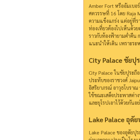
Amber Fort หรืออัมเบอร์
ศตวรรษที่ 16 โดย Raja M
ความแข็งแกร่ง แต่อยู่ที่
ท่องเที่ยวต้องไปเห็นด้ว
ราวกับท้องฟ้ายามค่ำคืน
ก
แนะนำให้เดิน เพราะระหว
City Palace ชัยปุ
City Palace ในชัยปุระถื
ประทับของราชวงศ์ Jaipur 
อิสริยาภรณ์ อาวุธโบราณ ช
ใช้ขณะเสด็จประพาสต่า
และยุโรปเอาไว้ด้วยกันอย
Lake Palace อุดัย
Lake Palace ของอุดัยปุ
ก่อนจะถูกแปลงเป็นโรงแร