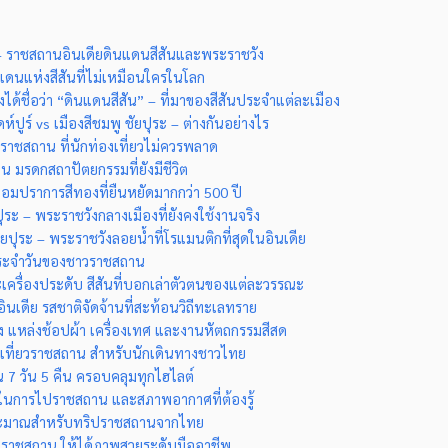
– ราชสถานอินเดียดินแดนสีสันและพระราชวัง
แดนแห่งสีสันที่ไม่เหมือนใครในโลก
ด้ชื่อว่า “ดินแดนสีสัน” – ที่มาของสีสันประจำแต่ละเมือง
ดห์ปูร์ vs เมืองสีชมพู ชัยปุระ – ต่างกันอย่างไร
ราชสถาน ที่นักท่องเที่ยวไม่ควรพลาด
 มรดกสถาปัตยกรรมที่ยังมีชีวิต
อมปราการสีทองที่ยืนหยัดมากกว่า 500 ปี
ปุระ – พระราชวังกลางเมืองที่ยังคงใช้งานจริง
ัยปุระ – พระราชวังลอยน้ำที่โรแมนติกที่สุดในอินเดีย
ระจำวันของชาวราชสถาน
เครื่องประดับ สีสันที่บอกเล่าตัวตนของแต่ละวรรณะ
เดีย รสชาติจัดจ้านที่สะท้อนวิถีทะเลทราย
ง แหล่งช้อปผ้า เครื่องเทศ และงานหัตถกรรมสีสด
เที่ยวราชสถาน สำหรับนักเดินทางชาวไทย
 7 วัน 5 คืน ครอบคลุมทุกไฮไลต์
่สุดในการไปราชสถาน และสภาพอากาศที่ต้องรู้
ประมาณสำหรับทริปราชสถานจากไทย
ันราชสถาน ให้ได้ภาพสวยระดับมืออาชีพ