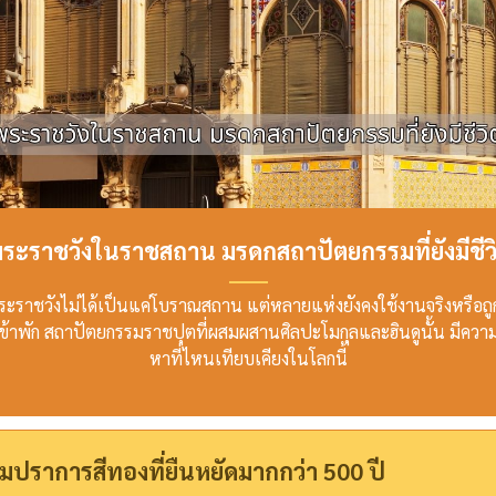
ระราชวังในราชสถาน มรดกสถาปัตยกรรมที่ยังมีชีว
ะราชวังไม่ได้เป็นแค่โบราณสถาน แต่หลายแห่งยังคงใช้งานจริงหรือ
่ยวเข้าพัก สถาปัตยกรรมราชปุตที่ผสมผสานศิลปะโมกุลและฮินดูนั้น มี
หาที่ไหนเทียบเคียงในโลกนี้
มปราการสีทองที่ยืนหยัดมากกว่า 500 ปี