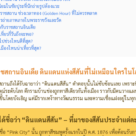
ยมในชัยปุระที่นักถ่ายรูปต้องแวะ
ราชสถาน ช่วงเวลาทอง (Golden Hour) ที่ไม่ควรพลาด
ารถ่ายภาพภายในพระราชวังและวัด
วกับราชสถานอินเดีย
ี่ยวกี่วันถึงจะพอ?
ปช่วงไหนดีที่สุด?
ืองไหนน่าเที่ยวที่สุด?
ชสถานอินเดีย ดินแดนแห่งสีสันที่ไม่เหมือนใครใน
นถึงได้รับฉายาว่า “ดินแดนสีสัน” คำตอบนั้นไม่ซับซ้อนเลย เพราะที่นี
ณ์ระดับโลก ตึกรามบ้านช่องถูกทาสีเดียวกันทั้งเมือง ราวกับมีคนวางแ
เกิดขึ้นโดยบังเอิญ แต่มีรากเหง้าทางวัฒนธรรม และความเชื่อแฝงอยู่ในทุกสี
ชื่อว่า “ดินแดนสีสัน” – ที่มาของสีสันประจำแต่ล
กในชื่อ “Pink City” นั้น ถูกทาสีชมพูครั้งแรกในปี ค.ศ. 1876 เพื่อต้อนรั