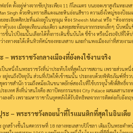
ฟอร์ต ตั้งอยู่ห่างจากชัยปุระเพียง 11 กิโลเมตร บนยอดเขาสูงริมทะเลส
an Singh ด้วยหินทรายสีแดงและหินอ่อนสีขาว ความยิ่งใหญ่ของป้อมแห
รายละเอียดศิลปะที่แฝงอยู่ในทุกมุม
ห้อง Sheesh Mahal หรือ “ห้องกระจก
ยตาตัวเอง เมื่อจุดเทียนเล่มเดียว แสงจะสะท้อนจากกระจกเล็กๆ นับหมื
ารขึ้นไปป้อมนั้นเลือกได้ทั้งการเดินขึ้นบันได ขี่ช้าง หรือนั่งรถจิปที่ให้บ
่างทางจะได้เห็นทิวทัศน์ของทะเลสาบ และกำแพงเมืองเก่าที่สวยงามอย่
ระ – พระราชวังกลางเมืองที่ยังคงใช้งานจริง
อเป็นหนึ่งในพระราชวังที่น่าประทับใจที่สุดในราชสถาน เพราะส่วนหนึ่ง
อยู่จนถึงปัจจุบัน
ส่วนที่เปิดให้เข้าชมนั้น ประกอบด้วยพิพิธภัณฑ์ที่ร
ุดราชสำนัก รวมถึงหม้อเงินขนาดยักษ์สองใบที่ใช้บรรจุน้ำศักดิ์สิทธิ์จา
งประเทศ
สิ่งที่น่าสนใจคือ สถาปัตยกรรมของ City Palace ผสมผสานระ
่างลงตัว เพราะมหาราชาในยุคหลังได้รับอิทธิพลจากการติดต่อกับอังกฤษ
ปุระ – พระราชวังลอยน้ำที่โรแมนติกที่สุดในอินเดีย
ระ ถูกสร้างขึ้นในศตวรรษที่ 18 กลางทะเลสาบปิโชลา เดิมเป็นพระตำ
มหรูในทศวรรษ 1960 และยังคงเป็นหนึ่งในโรงแรมที่ดีที่สุดในโลกมาจ