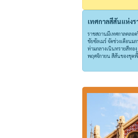
เทศกาลสีสันแห่งร
ราชสถานมีเทศกาลตลอดปีที่
ชัยซัลเมร์ จัดช่วงเดือน
ท่ามกลางเนินทรายสีทอ
พฤศจิกายน สีสันของชุดพ