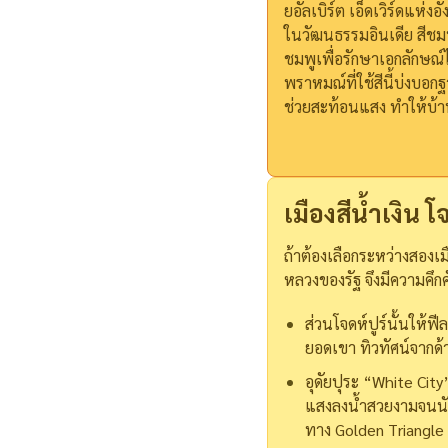
ยอัลเบิร์ต เอ็ดเวิร์ดแห่
ในวัฒนธรรมอินเดีย สีชมพู
ชมพูเพื่อรักษาเอกลักษณ์
พราหมณ์ที่ใช้สีนี้บ่งบอ
ช่วยสะท้อนแสง ทำให้บ้
เมืองสีน้ำเงิน โ
ถ้าต้องเลือกระหว่างสองเมื
หลวงของรัฐ จึงมีความค
ส่วนโจดห์ปูร์นั้นให้ฟ
ยอดเขา ทิวทัศน์จากด้
อุดัยปุระ “White City
แสงลงน้ำสวยงามจนนักท่
ทาง Golden Triangle 