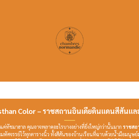
asthan Color – ราชสถานอินเดียดินแดนสีสันแล
ถึงแค่ทัชมาฮาล คุณอาจพลาดอะไรบางอย่างที่ยิ่งใหญ่กว่านั้นมาก
ราชสถา
มหัศจรรย์ไว้ทุกตารางนิ้ว ทั้งสีสันของบ้านเรือนที่ฉาบด้วยน้ำมือมนุษ