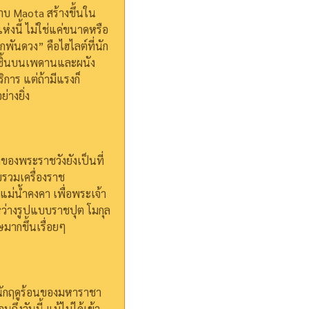
าบ Maota สร้างขึ้นใน
่งนี้ ไม่ใช่แค่ขนาดหรือ
พันดวง” คือไฮไลต์ที่นัก
่นชิ้นบนเพดานและผนัง
ริการ แต่ถ้ามีแรงก็
างยิ่ง
ของพระราชวังยังเป็นที่
วบรวมเครื่องราช
กแม่น้ำคงคา เพื่อพระเจ้า
หว่างรูปแบบราชปุต โมกุล
มากขึ้นเรื่อยๆ
หนักฤดูร้อนของมหาราชา
นถึงวันนี้
แม้ไม่ได้เข้า